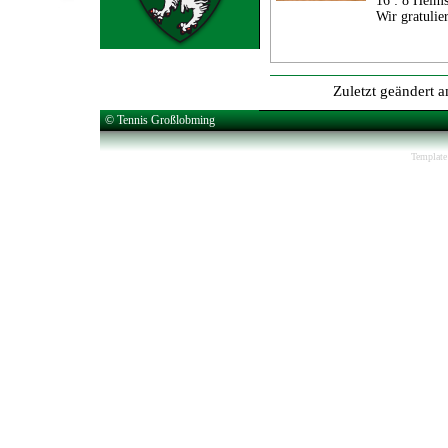
16 : 8 Heims
Wir gratulie
Zuletzt geändert 
© Tennis Großlobming
Template