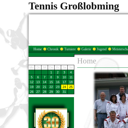
Tennis Großlobming
Home
Chronik
Turniere
Galerie
Jugend
Meisterscha
Home
Aktivitäten
August 2013
Mo
Di
Mi
Do
Fr
Sa
So
1
2
3
4
5
6
7
8
9
10
11
12
13
14
15
16
17
18
19
20
21
22
23
24
25
26
27
28
29
30
31