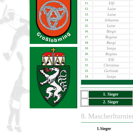
Elfi
11.
Luise
12.
Luise
13.
Johanna
14.
Luise
15.
Birgit
16.
Regina
17.
Burgi
18.
Sonja
19.
Regina
20.
Elfi
21.
Christina
22.
Gerlinde
23.
Sonja
24.
1. Sieger
2. Sieger
8
. Mascherlturnie
1.Sieger