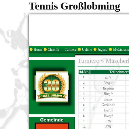
Tennis Großlobming
Home
Chronik
Turniere
Galerie
Jugend
Meisterscha
Turniere
»
Mascherl
lfd.Nr.
Teilnehmer/
Elfi
1.
Birgit
2.
Regina
3.
Birgit
4.
Luise
5.
Gerlinde
6.
Burgi
7.
Burgi
8.
Elfi
9.
Elfi
10.