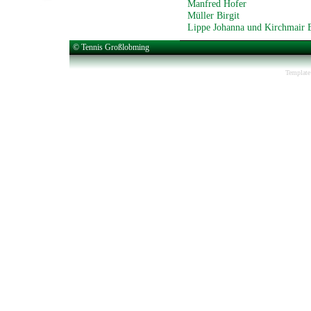
Manfred Hofer
Müller Birgit
Lippe Johanna und Kirchmair 
© Tennis Großlobming
Template