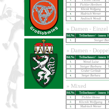
Pichler Heribert
2.
Klicnik Wolfgang
3.
Madrisch Werner
4.
Anditsch Wendi
5.
»
Damen - Einzel
lfd.Nr.
Teilnehmer/ - innen
Steiger Ba
1.
»
Damen - Doppe
lfd.Nr.
Teilnehmer/ - innen
Wenzl Luise
1.
Steiger Barbara
2.
Gruber Gerlinde
3.
Steiger Barbara
4.
» Mixed
lfd.Nr.
Teilnehmer/ - innen
Pichler Heinz
1.
Klicnik Wolfgang
2.
Madritsch Werner
3.