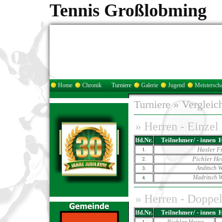
Tennis Großlobming
Home
Chronik
Turniere
Galerie
Jugend
Meisterscha
Turniere
»
Vergleic
»
Herren - Einzel
lfd.Nr.
Teilnehmer/ - innen
Hasler F
1.
Pichler He
2.
Anditsch W
3.
Madritsch W
4.
»
Herren - Doppe
lfd.Nr.
Teilnehmer/ - innen
Pichler Heinz
1.