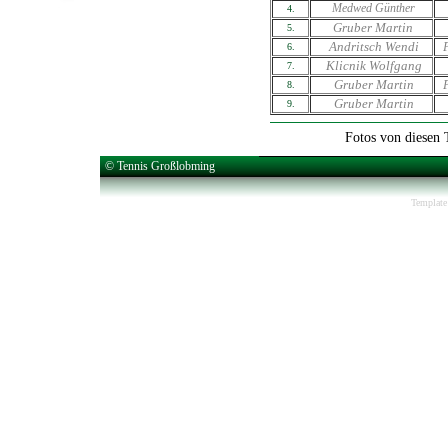
Medwed Günther
4.
Gruber Martin
5.
Andritsch Wendi
6.
Klicnik Wolfgang
7.
Gruber Martin
8.
Gruber Martin
9.
Fotos von diesen T
© Tennis Großlobming
Template