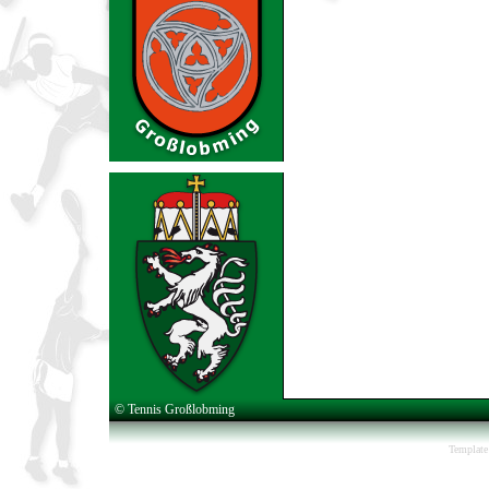
© Tennis Großlobming
Template