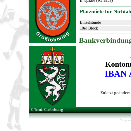
Ehepaare (JG 1959)
Platzmiete für Nichta
Einzelstunde
10er Block
Bankverbindu
Konton
IBAN A
Zuletzt geänder
© Tennis Großlobming
Template