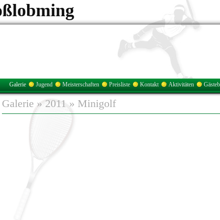
oßlobming
Galerie
Jugend
Meisterschaften
Preisliste
Kontakt
Aktivitäten
Gäste
Galerie
»
2011
»
Minigolf