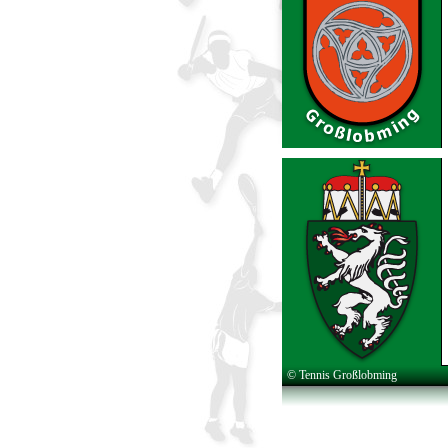
© Tennis Großlobming