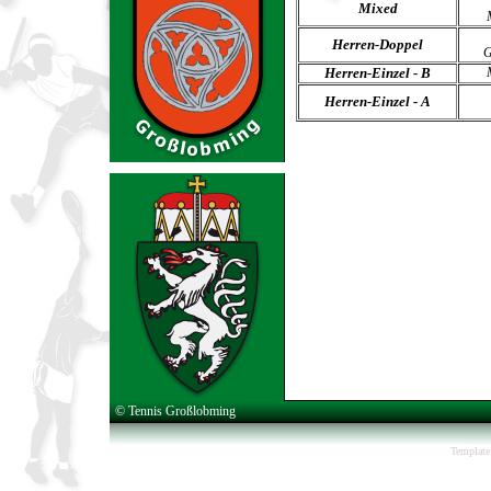
Mixed
Herren-Doppel
G
Herren-Einzel -
B
Herren-Einzel
- A
© Tennis Großlobming
Template