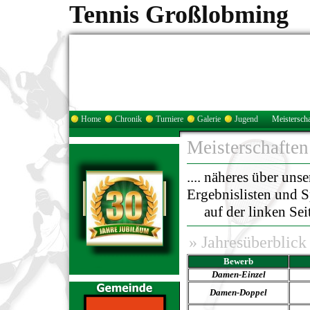
Tennis Großlobming
Home
Chronik
Turniere
Galerie
Jugend
Meisterscha
Meisterschaften
.... näheres über uns
Ergebnislisten und Sp
auf der linken Seit
»
Jahresüberblick
Bewerb
Damen-
Einzel
Damen-Doppel