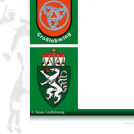
© Tennis Großlobming
Template