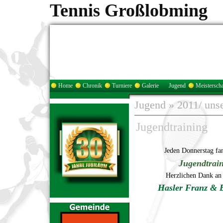
Tennis Großlobming
Home
Chronik
Turniere
Galerie
Jugend
Meisterscha
Jugend
»
2011/ uns
Jugendtraining
Jeden Donnerstag fa
Jugendtrai
Herzlichen Dank an 
Hasler Franz & 