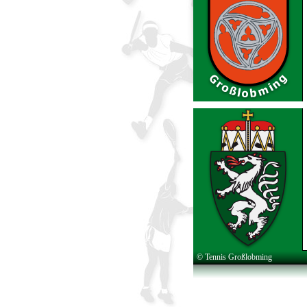
© Tennis Großlobming