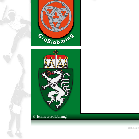
© Tennis Großlobming
Template