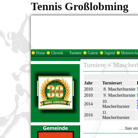
Tennis Großlobming
Home
Chronik
Turniere
Galerie
Jugend
Meisterscha
Turniere
»
Mascherl
Jahr
Turnierart
2010
8. Mascherlturnier
2010
9. Mascherlturnier
10.
2014
Mascherlturnier
11.
2016
Mascherlturnier
.... hier e