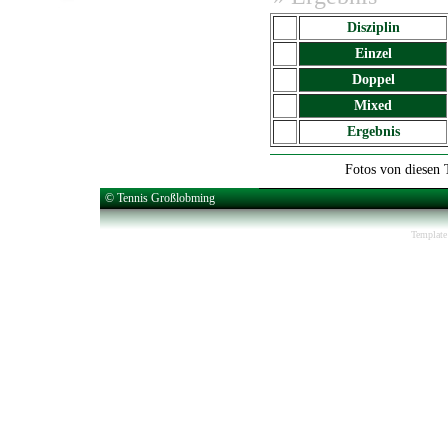
Disziplin
Einzel
Doppel
Mixed
Ergebnis
Fotos von diesen T
© Tennis Großlobming
Template