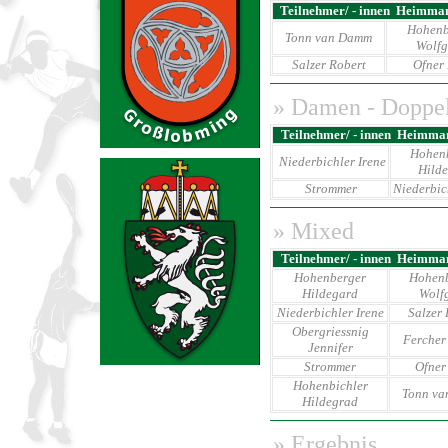
Teilnehmer/ - innen Heimman
Hohenb
Tonn van Damm
Wolf
Salzer Robert
Ofner 
»
Damen - Doppe
Teilnehmer/ - innen Heimma
Hohen
Niederbichler Irene
Hild
Strommer
Niederbic
» Mixed
Teilnehmer/ - innen Heimma
Hohenberger
Hohen
Hildegard
Wolf
Niederbichler Irene
Salzer 
Obergriessnig
Fercher
Jennifer
Strommer
Ofner 
Hohenbichler
Tonn v
Hildegrad
» Ergebnis