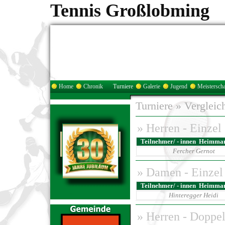
Tennis Großlobming
Home
Chronik
Turniere
Galerie
Jugend
Meisterscha
Turniere
»
Vergleic
»
Herren - Einzel
Teilnehmer/ - innen Heimman
Fercher Gernot
»
Damen - Einzel
Teilnehmer/ - innen Heimman
Hinteregger Heidi
»
Herren - Doppe