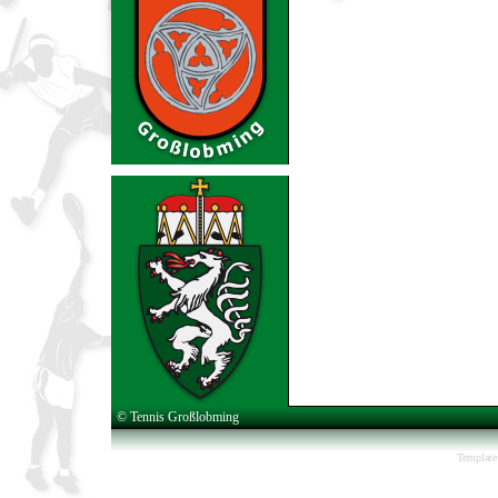
© Tennis Großlobming
Template