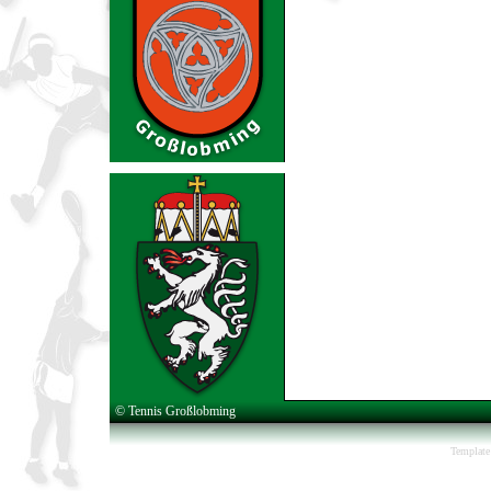
© Tennis Großlobming
Template