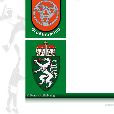
© Tennis Großlobming
Template