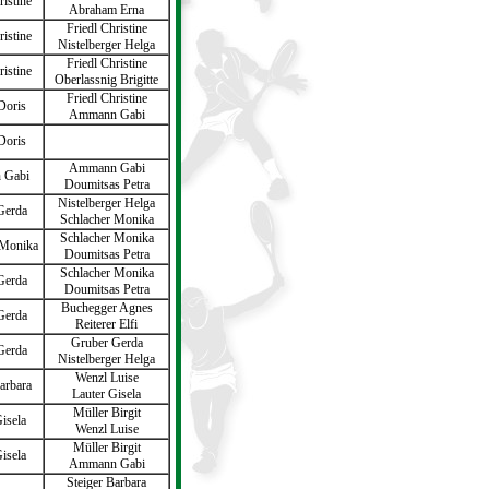
ristine
Abraham Erna
Friedl Christine
ristine
Nistelberger Helga
Friedl Christine
ristine
Oberlassnig Brigitte
Friedl Christine
Doris
Ammann Gabi
Doris
Ammann Gabi
 Gabi
Doumitsas Petra
Nistelberger Helga
Gerda
Schlacher Monika
Schlacher Monika
 Monika
Doumitsas Petra
Schlacher Monika
Gerda
Doumitsas Petra
Buchegger Agnes
Gerda
Reiterer Elfi
Gruber Gerda
Gerda
Nistelberger Helga
Wenzl Luise
arbara
Lauter Gisela
Müller Birgit
isela
Wenzl Luise
Müller Birgit
isela
Ammann Gabi
Steiger Barbara