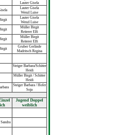
Lauter Gisela
Lauter Gisela
isela
Wenzl Luise
Lauter Gisela
irgit
Wenzl Luise
Müller Birgit
irgit
Reiterer Elfi
Müller Birgit
irgit
Reiterer Elfi
Gruber Gerlinde
irgit
Madritsch Regina
Steiger Barbara/Schitter
Heidi
Müller Birgit / Schitter
Heidi
Steiger Barbara / Hofer
arbara
Soja
Einzel
Jugend Doppel
ich
weiblich
 Sandra