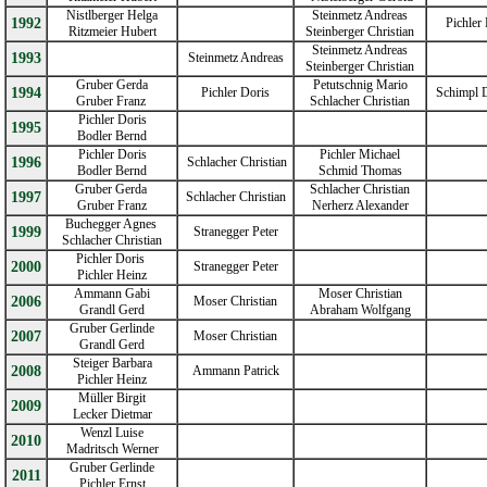
Nistlberger Helga
Steinmetz Andreas
19
92
Pichler 
Ritzmeier Hubert
Steinberger Christian
Steinmetz Andreas
19
93
Steinmetz Andreas
Steinberger Christian
Gruber Gerda
Petutschnig Mario
1994
Pichler Doris
Schimpl D
Gruber Franz
Schlacher Christian
Pichler Doris
19
95
Bodler Bernd
Pichler Doris
Pichler Michael
19
96
Schlacher Christian
Bodler Bernd
Schmid Thomas
Gruber Gerda
Schlacher Christian
19
97
Schlacher Christian
Gruber Franz
Nerherz Alexander
Buchegger Agnes
19
99
Stranegger Peter
Schlacher Christian
Pichler Doris
2000
Stranegger Peter
Pichler Heinz
Ammann Gabi
Moser Christian
2006
Moser Christian
Grandl Gerd
Abraham Wolfgang
Gruber Gerlinde
2007
Moser Christian
Grandl Gerd
Steiger Barbara
2008
Ammann Patrick
Pichler Heinz
Müller Birgit
2009
Lecker Dietmar
Wenzl Luise
2010
Madritsch Werner
Gruber Gerlinde
2011
Pichler Ernst