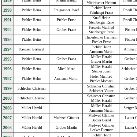
1989
Pichler Heinz
Mandl Harald
Friedl Ch
Mödritscher Helmut
Pichler Heinz
1990
Pichler Heinz
Freigassner Josef
Friedl Ch
Peinhaupt Franz
Knafl Heinz
1991
Pichler Heinz
Pichler Ernst
Friedl Ch
Steinberger Rene
Frewein Manfred
1992
Pichler Heinz
Gruber Franz
Pichler 
Steinberger Rene
Haberleitner Hermann
1993
Pichler Heinz
Pichler 
Pichler Ernst
Pichler Heinz
1994
Kreuzer Gerhard
Ammann
Ammann Martin
Müller Harald
1995
Pichler Heinz
Gruber Franz
Gruber 
Gruber Martin
Müller Harald
1996
Pichler Heinz
Miedl Marc
Schlacher
Steiner Josef
Hofer Manfred
1997
Pichler Heinz
Ammann Martin
Gruber 
Pichler Michael
Schlacher Christian
1999
Schlacher Christian
Gruber 
Schlacher Viktor
Schlacher Christian
2000
Schlacher Christian
Gruber 
Müller Harald
Müller Harald
2006
Müller Harald
Steiger B
Ammann Martin
Medwed Günther
2007
Müller Harald
Medwed Günther
Lauter G
Bodler Bernd
Medwed Günther
2008
Müller Harald
Gruber Martin
Lauter G
Lecker Dietmar
Pichler Heinz