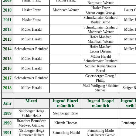
2009
Hasler Franz
Pichler Heinz
Bergmann Werner
Hasler Franz
2010
Hasler Franz
Madritsch Werner
Lauter G
Geiersberger Georg
Schmalzmaier Reinhard
2011
Hasler Franz
Müller B
Bodler Bernd
Schmalzmaier Reinhard
201
2
Müller Harald
Müller B
Madritsch Werner
Hofer Manfred
2013
Müller Harald
Müller B
Madritsch Werner
Hofer Manfred
2014
Schmalzmaier Reinhard
Müller B
Lecker Dietmar
Müller Harald
2015
Müller Harald
Schmalzmaier Reinhard
Schitter Kevin/Bodler
2016
Müller Harald
Bernd
Geiersberger Georg /
2017
Schmalzmaier Reinhard
Phillip
Madl Wolfgang / Schitter
2018
Müller Harald
Steiger B
Michael
Mixed
Jugend Einzel
Jugend
Doppel
Jugend 
Jahr
männlich
männlich
weibl
Nistlberger Helga
1989
Steinberger Rene
Pichler Heinz
Brandner Bernadette
1990
Klicnik Thomas
Peinhaupt
Medwed Günther
Nistlberger Helga
Petutschnig Mario
19
9
1
Petutschnig Harald
Ritzmeier Hubert
Nistelberger Gerold