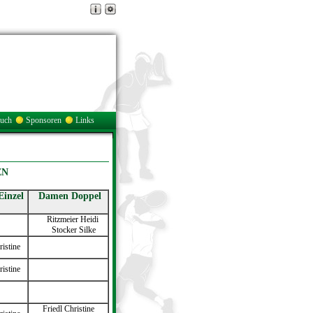
buch
Sponsoren
Links
EN
inzel
Damen Doppel
Ritzmeier Heidi
Stocker Silke
ristine
ristine
Friedl Christine