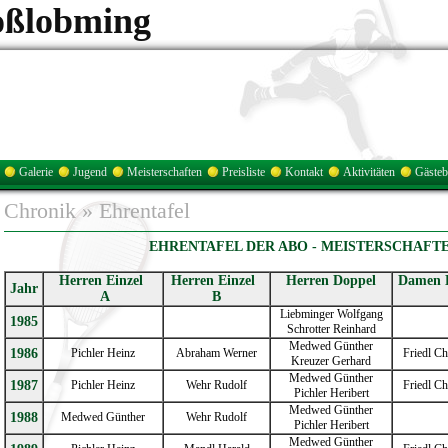
oßlobming
Galerie
Jugend
Meisterschaften
Preisliste
Kontakt
Aktivitäten
Gäste
Chronik
»
Ehrentafel
EHRENTAFEL DER ABO - MEISTERSCHAFT
Herren Einzel
Herren Einzel
Herren Doppel
Damen E
Jahr
A
B
Liebminger Wolfgang
1985
Schrotter Reinhard
Medwed Günther
1986
Pichler Heinz
Abraham Werner
Friedl Ch
Kreuzer Gerhard
Medwed Günther
1987
Pichler Heinz
Wehr Rudolf
Friedl Ch
Pichler Heribert
Medwed Günther
1988
Medwed Günther
Wehr Rudolf
Pichler Heribert
Medwed Günther