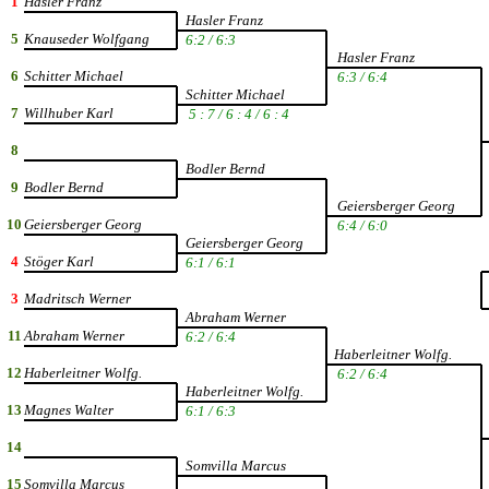
1
Hasler
Franz
Hasler Franz
5
Knauseder Wolfgang
6:2 / 6:3
Hasler Franz
6
Schitter Michael
6:3 / 6:4
Schitter Michael
7
Willhuber Karl
5 : 7 / 6 : 4 / 6 : 4
8
Bodler Bernd
9
Bodler Bernd
Geiersberger Georg
10
Geiersberger Georg
6:4 / 6:0
Geiersberger Georg
4
Stöger Karl
6:1 / 6:1
3
Madritsch Werner
Abraham Werner
11
Abraham Werner
6:2 / 6:4
Haberleitner Wolfg.
12
Haberleitner Wolfg.
6:2 / 6:4
Haberleitner Wolfg.
13
Magnes Walter
6:1 / 6:3
14
Somvilla Marcus
15
Somvilla Marcus