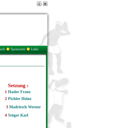
buch
Sponsoren
Links
Setzung :
1
Hasler Franz
2
Pichler Heinz
3
Madritsch Werner
4
Stöger Karl