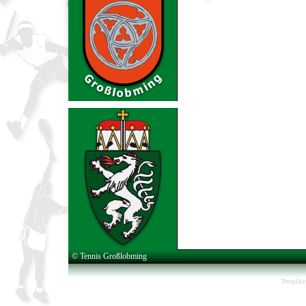
© Tennis Großlobming
Template