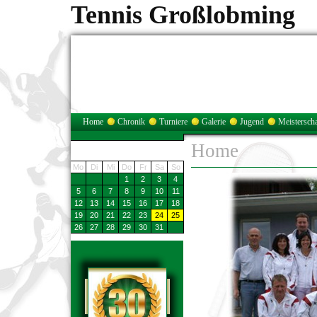
Tennis Großlobming
Home
Chronik
Turniere
Galerie
Jugend
Meisterscha
Home
Aktivitäten
August 2013
Mo
Di
Mi
Do
Fr
Sa
So
1
2
3
4
5
6
7
8
9
10
11
12
13
14
15
16
17
18
19
20
21
22
23
24
25
26
27
28
29
30
31