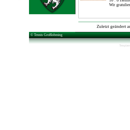
16 : 8 Heims
Wir gratulie
Zuletzt geändert 
© Tennis Großlobming
Template