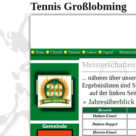
Tennis Großlobming
Home
Chronik
Turniere
Galerie
Jugend
Meisterscha
Meisterschaften
... näheres über unse
Ergebnislisten und Sp
auf der linken Seit
»
Jahresüberblick
Bewerb
Damen-
Einzel
Damen-Doppel
Herren
-
Einzel