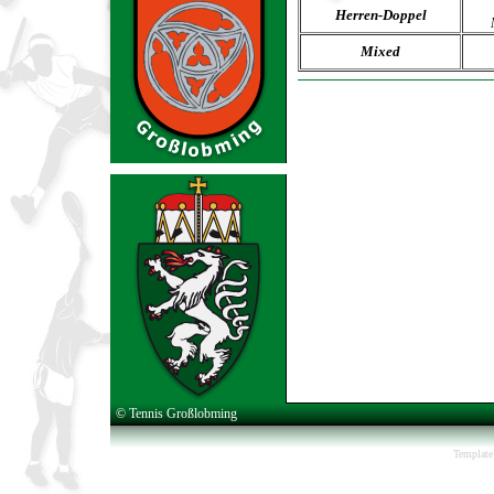
Herren-Doppel
Mixed
© Tennis Großlobming
Template