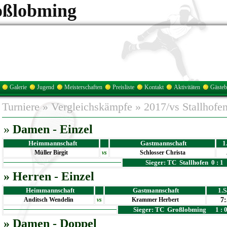
oßlobming
Galerie
Jugend
Meisterschaften
Preisliste
Kontakt
Aktivitäten
Gäste
Turniere
»
Vergleichskämpfe
»
2017/vs Stallhofe
»
Damen
-
Einzel
Heimmannschaft
Gastmannschaft
1
Müller Birgit
vs
Schlosser Christa
Sieger: TC Stallhofen 0 : 1
» Herren
- Einzel
Heimmannschaft
Gastmannschaft
1.S
Anditsch Wendelin
vs
Krammer Herbert
7
Sieger: TC Großlobming 1
» Damen - Doppel