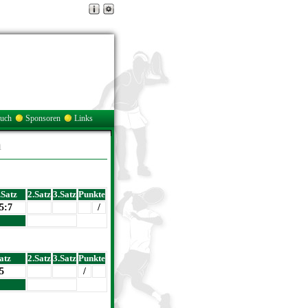
buch
Sponsoren
Links
n
.Satz
2.Satz
3.Satz
Punkte
5:7
/
atz
2.Satz
3.Satz
Punkte
:5
/
 : 0