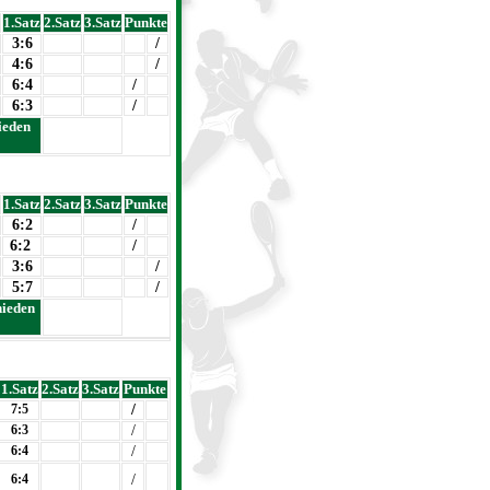
1.Satz
2.Satz
3.Satz
Punkte
3:6
/
4:6
/
6:4
/
6:3
/
ieden
1.Satz
2.Satz
3.Satz
Punkte
6:2
/
6:2
/
3:6
/
5:7
/
hieden
1.Satz
2.Satz
3.Satz
Punkte
7:5
/
6:3
/
6:4
/
6:4
/