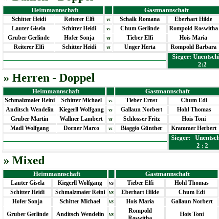
Heimmannschaft
Gastmannschaft
Schitter Heidi
Reiterer Elfi
Schalk Romana
Eberhart Hilde
vs
Lauter Gisela
Schitter Heidi
Chum Gerlinde
Rompold Roswitha
vs
Gruber Gerlinde
Hofer Sonja
Tieber Elfi
Hois Maria
vs
Reiterer Elfi
Schitter Heidi
Unger Herta
Rompold Barbara
vs
Sieger: Unentsch
2:2
» Herren - Doppel
Heimmannschaft
Gastmannschaft
Schmalzmaier Reini
Schitter Michael
Tieber Ernst
Chum Edi
vs
Anditsch Wendelin
Kiegerll Wolfgang
Gallaun Norbert
Hohl Thomas
vs
Gruber Martin
Wallner Lambert
Schlosser Fritz
Hois Toni
vs
Madl Wolfgang
Dorner Marco
Biaggio Günther
Krammer Herbert
vs
Sieger: Unentsc
2 : 2
» Mixed
Heimmannschaft
Gastmannschaft
Lauter Gisela
Kiegerll Wolfgang
vs
Tieber Elfi
Hohl Thomas
Schitter Heidi
Schmalzmaier Reini
vs
Eberhart Hilde
Chum Edi
Hofer Sonja
Schitter Michael
vs
Hois Maria
Gallaun Norbert
Rompold
Gruber Gerlinde
Anditsch Wendelin
vs
Hois Toni
Roswitha