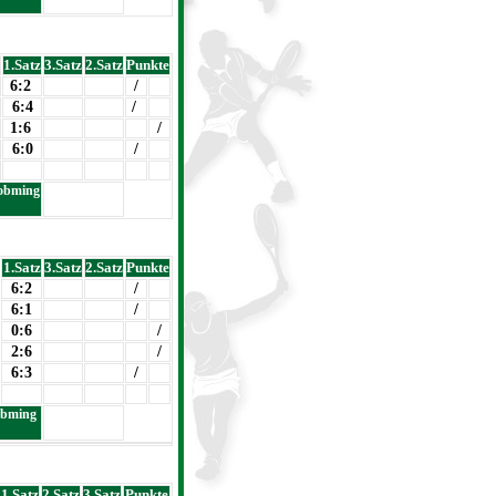
1.Satz
3.Satz
2.Satz
Punkte
6:2
/
6:4
/
1:6
/
6:0
/
obming
1.Satz
3.Satz
2.Satz
Punkte
6:2
/
6:1
/
0:6
/
2:6
/
6:3
/
obming
1.Satz
2.Satz
3.Satz
Punkte