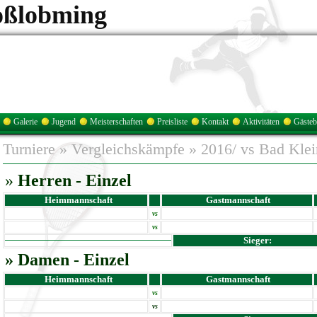
oßlobming
Galerie
Jugend
Meisterschaften
Preisliste
Kontakt
Aktivitäten
Gäste
Turniere
»
Vergleichskämpfe
»
2016/ vs Bad Kle
»
Herren -
Einzel
Heimmannschaft
Gastmannschaft
vs
vs
Sieger:
»
Damen - Einzel
Heimmannschaft
Gastmannschaft
vs
vs