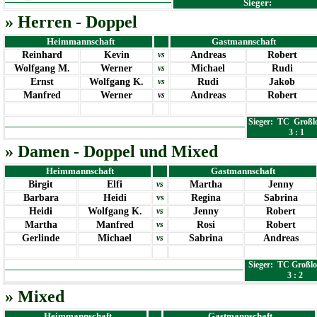
Sieger:
» Herren - Doppel
Heimmannschaft
Gastmannschaft
Reinhard
Kevin
vs
Andreas
Robert
Wolfgang M.
Werner
vs
Michael
Rudi
Ernst
Wolfgang K.
vs
Rudi
Jakob
Manfred
Werner
vs
Andreas
Robert
Sieger: TC
Großl
3 : 1
» Damen - Doppel und Mixed
Heimmannschaft
Gastmannschaft
Birgit
Elfi
vs
Martha
Jenny
Barbara
Heidi
vs
Regina
Sabrina
Heidi
Wolfgang K.
vs
Jenny
Robert
Martha
Manfred
vs
Rosi
Robert
Gerlinde
Michael
vs
Sabrina
Andreas
Sieger: TC Großl
3 : 2
» Mixed
Heimmannschaft
Gastmannschaft