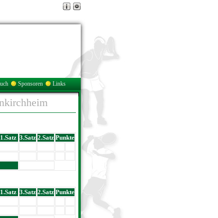
buch
Sponsoren
Links
inkirchheim
1.Satz
3.Satz
2.Satz
Punkte
1.Satz
3.Satz
2.Satz
Punkte