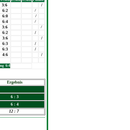
3:6
/
6:2
/
6:0
/
6:4
/
3:6
/
6:2
/
3:6
/
6:3
/
6:3
/
4:6
/
ng 6:4
Ergebnis
6 : 3
6 : 4
12 : 7