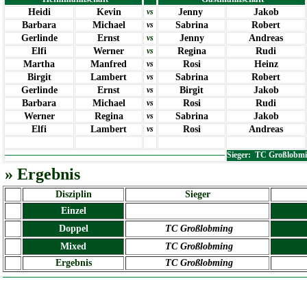
Heidi
Kevin
vs
Jenny
Jakob
Barbara
Michael
vs
Sabrina
Robert
Gerlinde
Ernst
vs
Jenny
Andreas
Elfi
Werner
vs
Regina
Rudi
Martha
Manfred
vs
Rosi
Heinz
Birgit
Lambert
vs
Sabrina
Robert
Gerlinde
Ernst
vs
Birgit
Jakob
Barbara
Michael
vs
Rosi
Rudi
Werner
Regina
vs
Sabrina
Jakob
Elfi
Lambert
vs
Rosi
Andreas
Sieger: TC
Großlobmi
» Ergebnis
Disziplin
Sieger
Einzel
Doppel
TC Großlobming
Mixed
TC Großlobming
Ergebnis
TC Großlobming