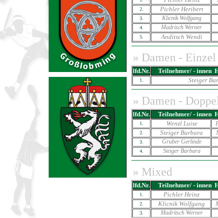
Pichler Heribert
2.
Klicnik Wolfgang
3.
Madrisch Werner
4.
Anditsch Wendi
5.
»
Damen - Einzel
lfd.Nr.
Teilnehmer/ - innen
Steiger Ba
1.
»
Damen - Doppe
lfd.Nr.
Teilnehmer/ - innen
Wenzl Luise
1.
Steiger Barbara
2.
Gruber Gerlinde
3.
Steiger Barbara
4.
» Mixed
lfd.Nr.
Teilnehmer/ - innen
Pichler Heinz
1.
Klicnik Wolfgang
2.
Madritsch Werner
3.