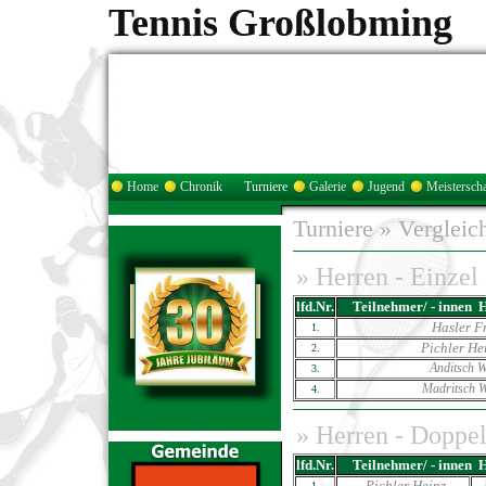
Tennis Großlobming
Home
Chronik
Turniere
Galerie
Jugend
Meisterscha
Turniere
»
Vergleic
»
Herren - Einzel
lfd.Nr.
Teilnehmer/ - innen
Hasler F
1.
Pichler He
2.
Anditsch W
3.
Madritsch W
4.
»
Herren - Doppe
lfd.Nr.
Teilnehmer/ - innen
Pichler Heinz
1.