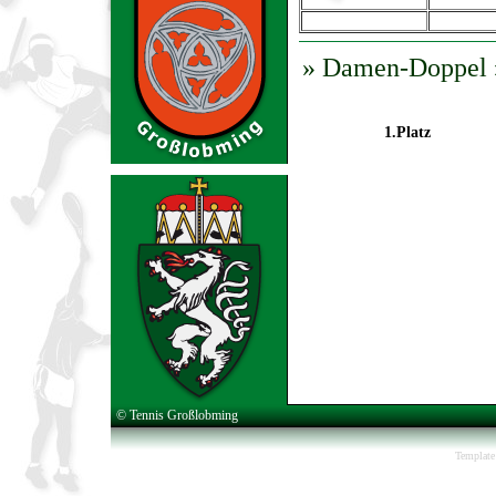
» Damen-Doppel »
1.Platz
© Tennis Großlobming
Template