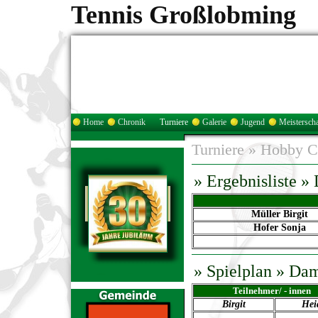
Tennis Großlobming
Home
Chronik
Turniere
Galerie
Jugend
Meisterscha
Turniere
»
Hobby C
» Ergebnisliste 
Müller Birgit
Hofer Sonja
»
Spielplan
» Da
Teilnehmer/ - innen
Birgit
Hei