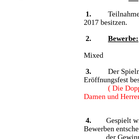
1.
Teilnahme
2017 besitzen.
2.
Bewerbe:
Mixed
3.
Der Spiel
Eröffnungsfest be
( Die Dop
Damen und Herren
4.
Gespielt w
Bewerben entsche
der Gewinn von