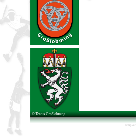
© Tennis Großlobming
Template