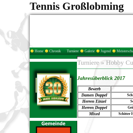
Tennis Großlobming
Home
Chronik
Turniere
Galerie
Jugend
Meisterscha
Turniere
»
Hobby C
Jahresüberblick 2017
Bewerb
Damen Doppel
Schi
Herren Einzel
S
Herren Doppel
Gei
Mixed
Schitter 