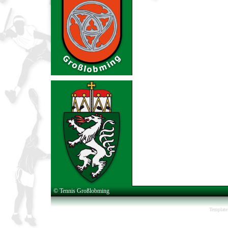
© Tennis Großlobming
Template