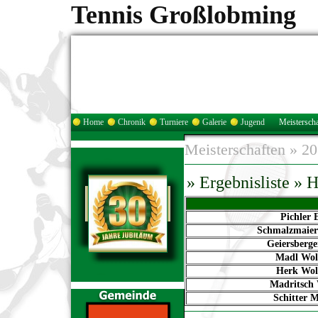
Tennis Großlobming
Home
Chronik
Turniere
Galerie
Jugend
Meisterscha
Meisterschaften
»
20
» Ergebnisliste » 
Pichler 
Schmalzmaier
Geiersberg
Madl Wol
Herk Wol
Madritsch
Schitter M