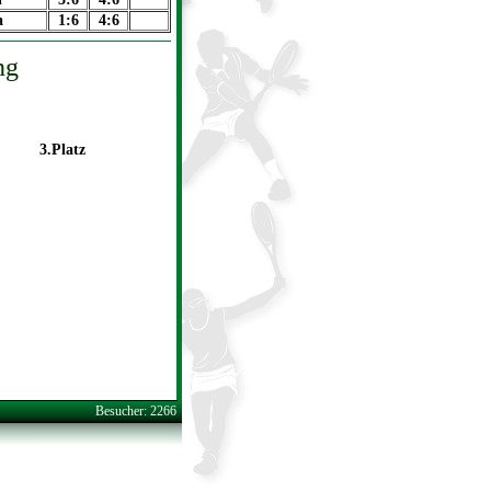
a
1:6
4:6
ng
3.Platz
Besucher: 2266