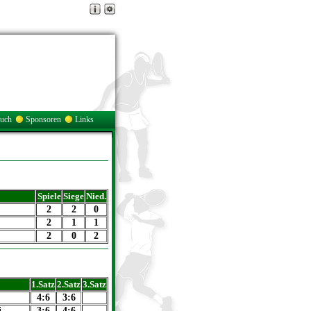
buch
Sponsoren
Links
Spiele
Siege
Nied.
2
2
0
2
1
1
2
0
2
1.Satz
2.Satz
3.Satz
4:6
3:6
i
3:6
4:6