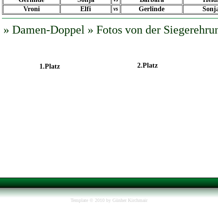
Vroni
Elfi
vs
Gerlinde
Sonj
» Damen-Doppel » Fotos von der Siegerehru
2.Platz
1.Platz
Template © 2010 by Günher Kirchmair