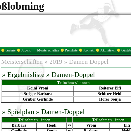
oßlobming
Galerie
Jugend
Meisterschaften
Preisliste
Kontakt
Aktivitäten
Gäste
Meisterschaften
»
2019
»
Damen Doppel
» Ergebnisliste » Damen-Doppel
Teilnehmer/ - innen
Koini Vroni
Reiterer Elfi
Steiger Barbara
Schitter Heidi
Gruber Gerlinde
Hofer Sonja
»
Spielplan
» Damen-Doppel
Teilnehmer/ - innen
Teilnehmer/ - innen
Barbara
Heidi
vs
Vroni
Elfi
Gerlinde
Sonja
vs
Barbara
Heid