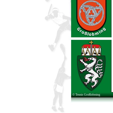
© Tennis Großlobming