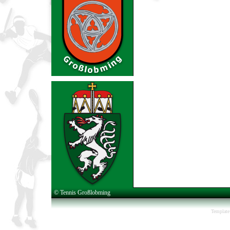
© Tennis Großlobming
Template