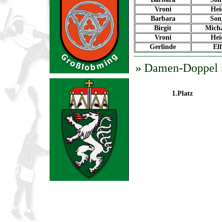
Vroni
Hei
Barbara
Son
Birgit
Micha
Vroni
Hei
Gerlinde
Elf
» Damen-Doppel »
1.Platz