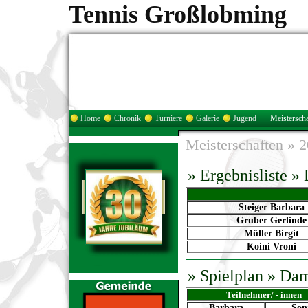
Tennis Großlobming
Home
Chronik
Turniere
Galerie
Jugend
Meisterscha
Meisterschaften
»
2
» Ergebnisliste 
Steiger Barbara
Gruber Gerlinde
Müller Birgit
Koini Vroni
»
Spielplan
» Da
Teilnehmer/ - innen
Barbara
Son