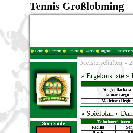
Tennis Großlobming
Home
Chronik
Turniere
Galerie
Jugend
Meisterscha
Meisterschaften
»
2
» Ergebnisliste 
Steiger Barbara
Müller Birgit
Madritsch Regin
»
Spielplan
» Da
Teilnehmer/ - innen
Regina
Son
Birgit
Elf