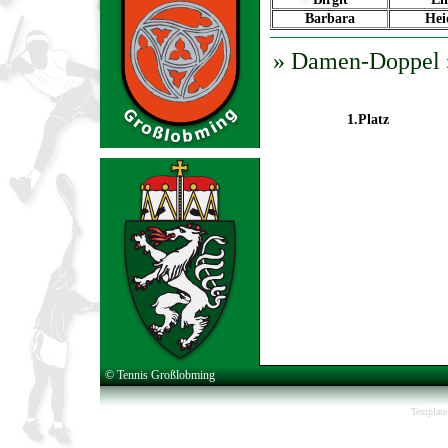
Barbara
Hei
» Damen-Doppel »
1.Platz
© Tennis Großlobming
Template