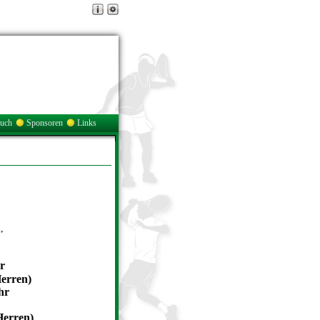
buch
Sponsoren
Links
,
r
ren)
r
Herren)