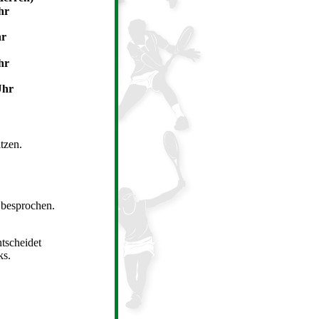
r
r
r
Uhr
tzen.
 besprochen.
tscheidet
s.