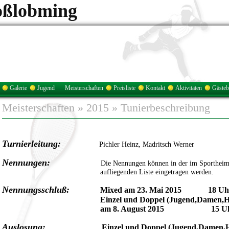
oßlobming
Galerie
Jugend
Meisterschaften
Preisliste
Kontakt
Aktivitäten
Gäste
Meisterschaften
»
2015
»
Tunierbeschreibung
Turnierleitung:
Pichler Heinz, Madritsch Werner
Nennungen:
Die Nennungen können in der im Sportheim
aufliegenden Liste eingetragen werden.
Nennungsschluß:
Mixed am 23. Mai 2015 18 Uh
Einzel und Doppel (Jugend,Damen,Her
am 8. August 2015 15 Uh
Auslosung:
Einzel und Doppel (Jugend,Damen,