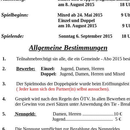
am 8. August 2015 18 Uh
Spielbeginn:
Mixed ab 24. Mai 2015 9 Uh
Einzel und Doppel
am 10. August 2015 9 Uh
Spielende:
Sonntag 6. September 2015 18 
Allgemeine Bestimmungen
1.
Teilnahmebrechtigt sin alle, die ein Gemeinde - Abo 2015 besi
2.
Bewerbe:
Einzel:
Jugend, Damen, Herren
Doppel:
Jugend, Damen, Herren und Mixed
3.
Der Spielmodus der Doppelspiele wurde beim Eröffnungsfest
( Jeder kann sich den Partner(in) selbst aussuchen).
4.
Gespielt wird nach den Regeln des ÖTV. In allen Bewerben en
der Gewinn von zwei Sätzen unter Anwendung des Tie - Break
5.
Nenngeld:
Damen, Herren ...........................10 €
Jugend......................................... 5 €
6.
Die Nennung verpflichtet zur Bezahlung des Nenngeldes.