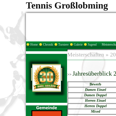
Tennis Großlobming
Home
Chronik
Turniere
Galerie
Jugend
Meisterscha
Meisterschaften
»
20
Jahresüberblick 
>>
Bewerb
Damen Einzel
Damen Doppel
Herren Einzel
Herren Doppel
Mixed