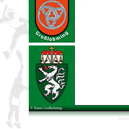
© Tennis Großlobming
Template