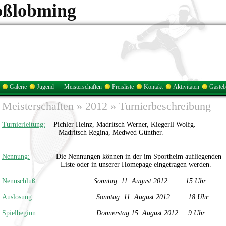
oßlobming
Galerie
Jugend
Meisterschaften
Preisliste
Kontakt
Aktivitäten
Gäste
Meisterschaften
»
2012
»
Turnierbeschreibung
Turnierleitung:
Pichler Heinz, Madritsch Werner, Kiegerll Wolfg.
Madritsch Regina, Medwed Günther.
Nennung:
Die Nennungen können in der im Sportheim aufliegenden
Liste oder in unserer Homepage eingetragen werden.
Nennschluß:
Sonntag 11. August 2012 15 Uhr
Auslosung:
Sonntag 11. August 2012 18 Uhr
Spielbeginn:
Donnerstag 15. August 2012 9 Uhr