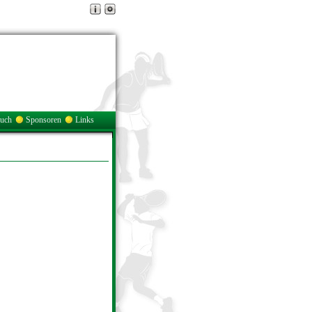
buch
Sponsoren
Links