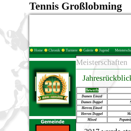
Tennis Großlobming
Home
Chronik
Turniere
Galerie
Jugend
Meisterscha
Meisterschaften
Jahresrückblic
Bewerb
Damen Einzel
Damen Doppel
Herren Einzel
Herren Doppel
Ma
Mixed
Popatni