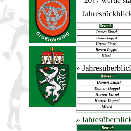
2017 wurde statt
Jahresrückblic
Bewerb
Damen Einzel
Damen Doppel
Herren Einzel
Herren Doppel
Mixed
»
Jahresüberblic
Bewerb
Damen Einze
Damen Doppel
Herren Einzel
Herren Doppel
Mixed
»
Jahresüberblic
Bewerb