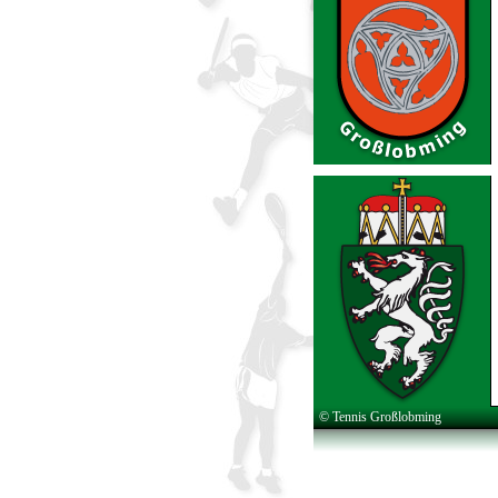
© Tennis Großlobming