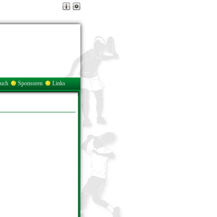
buch
Sponsoren
Links