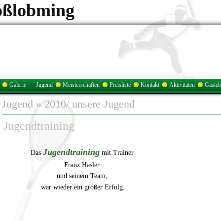
oßlobming
Galerie
Jugend
Meisterschaften
Preisliste
Kontakt
Aktivitäten
Gäste
Jugend
»
2010/ unsere Jugend
Jugendtraining
Jugendtraining
Das
mit Trainer
Franz Hasler
und seinem Team,
war wieder ein großer Erfolg.