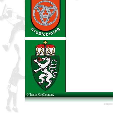
© Tennis Großlobming
Template