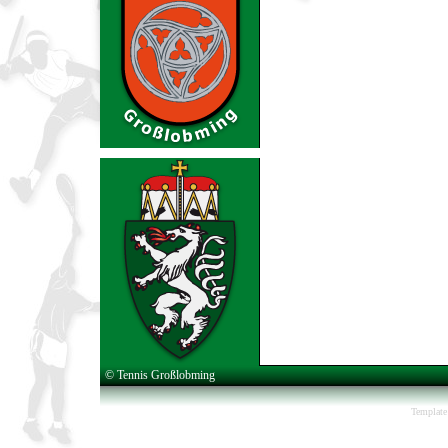
© Tennis Großlobming
Template