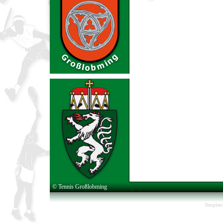
© Tennis Großlobming
Template