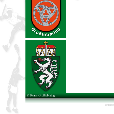
© Tennis Großlobming
Template