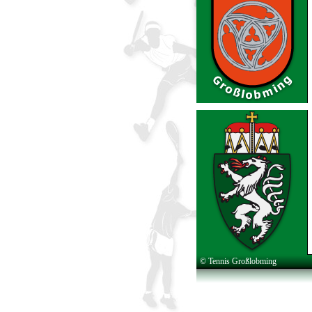
© Tennis Großlobming