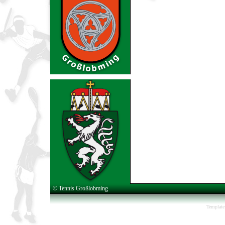
© Tennis Großlobming
Template