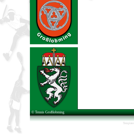
© Tennis Großlobming
Template