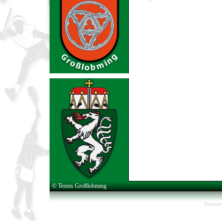
© Tennis Großlobming
Template