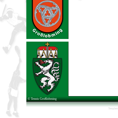
© Tennis Großlobming
Template