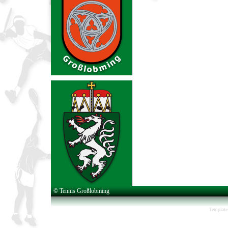
© Tennis Großlobming
Template