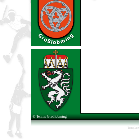
© Tennis Großlobming
Template