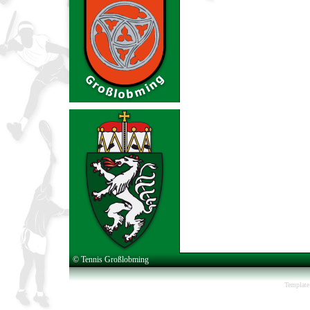
© Tennis Großlobming
Template